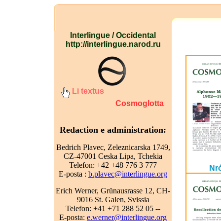
Interlingue / Occidental
http://interlingue.narod.ru
Li textus
Cosmoglotta
Redaction e administration:
Bedrich Plavec, Zeleznicarska 1749,
CZ-47001 Ceska Lipa, Tchekia
Telefon: +42 +48 776 3 777
Nr
E-posta :
b.plavec@interlingue.org
Erich Werner, Grünausrasse 12, CH-
9016 St. Galen, Svissia
Telefon: +41 +71 288 52 05 --
E-posta:
e.werner@interlingue.org