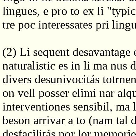
lingues, e pro to ex li "typ
tre poc interessates pri lingu
(2) Li sequent desavantage es
naturalistic es in li ma nus 
divers desunivocitás totrne
on vell posser elimi nar alq
interventiones sensibil, ma 
beson arrivar a to (nam tal 
desfacilitás por lor memorie