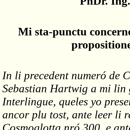
PhDr. Ing.
Mi sta-punctu concernen
propositione
In li precedent numeró de C
Sebastian Hartwig a mi lin 
Interlingue, queles yo pres
ancor plu tost, ante leer li 
Cosmoglotta nró 300, e ant