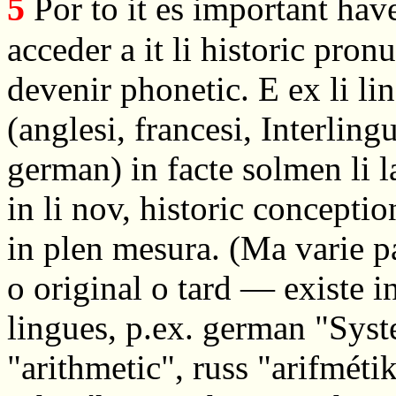
5
Por to it es important have
acceder a it li historic pron
devenir phonetic. E ex li li
(anglesi, francesi, Interlin
german) in facte solmen li lat
in li nov, historic conceptio
in plen mesura. (Ma varie p
o original o tard — existe i
lingues, p.ex. german "Syst
"arithmetic", russ "arifmétik