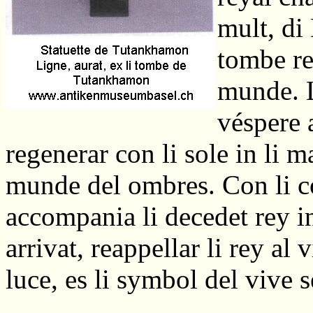
mult, di
tombe rey
munde. L
véspere 
regenerar con li sole in li m
munde del ombres. Con li col
accompania li decedet rey i
arrivat, reappellar li rey al 
luce, es li symbol del vive s