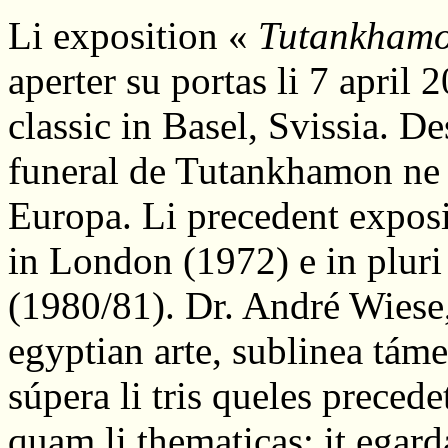
Li exposition «
Tutankhamon
aperter su portas li 7 april
classic in Basel, Svissia. D
funeral de Tutankhamon ne p
Europa. Li precedent exposi
in London (1972) e in pluri
(1980/81). Dr. André Wiese
egyptian arte, sublinea tám
súpera li tris queles preced
quam li thematicas; it egard