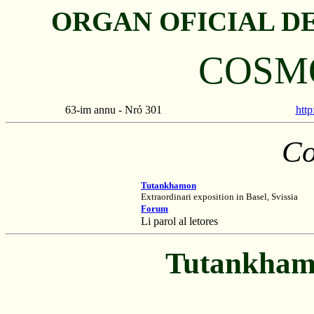
ORGAN OFICIAL D
COSM
63-im annu - Nró 301
http
Co
Tutankhamon
Extraordinari exposition in Basel, Svissia
Forum
Li parol al letores
Tutankhamo