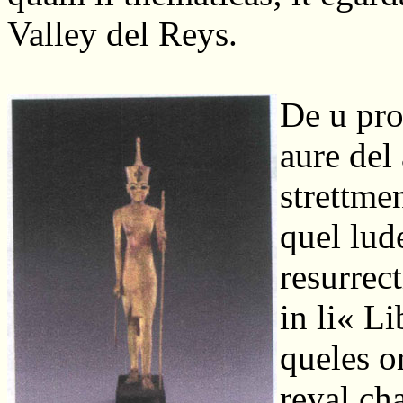
Valley del Reys.
De u pro
aure del 
strettmen
quel lude
resurrect
in li« Li
queles o
reyal ch