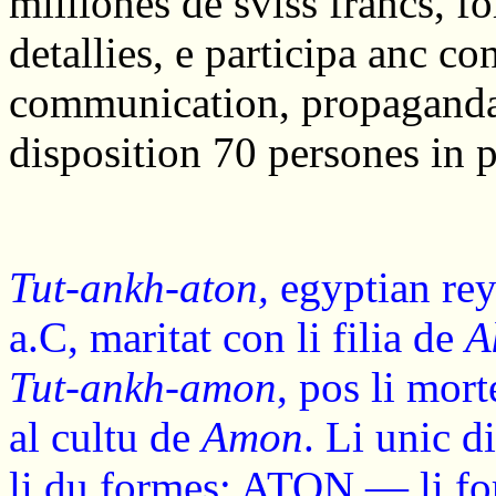
milliones de sviss francs, f
detallies, e participa anc c
communication, propaganda 
disposition 70 persones in p
Tut-ankh-aton,
egyptian rey
a.C, maritat con li filia de
A
Tut-ankh-amon
, pos li mort
al cultu de
Amon
. Li unic d
li du formes: ATON — li form