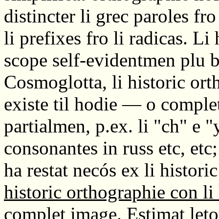
distincter li grec paroles fro
li prefixes fro li radicas. Li
scope self-evidentmen plu bo
Cosmoglotta, li historic ort
existe til hodie — o complet
partialmen, p.ex. li "ch" e "y
consonantes in russ etc, etc
ha restat necós ex li histor
historic orthographie con li
complet image. Estimat let