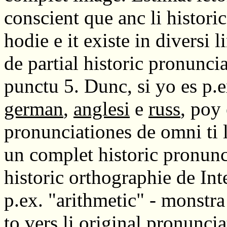
conscient que anc li histori
hodie e it existe in diversi
de partial historic pronunci
punctu 5. Dunc, si yo es p.
german
,
anglesi
e
russ
, poy 
pronunciationes de omni ti 
un complet historic pronunc
historic orthographie de Int
p.ex. "arithmetic" - monstra
to vers li original pronunciat